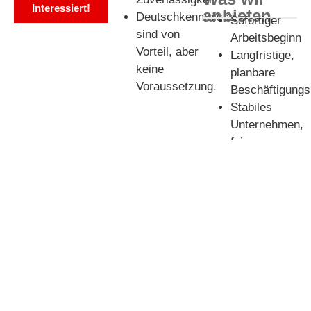
Interessiert!
anbieten
Deutschkenntnisse
Sofortiger
sind von
Arbeitsbeginn
Vorteil, aber
Langfristige,
keine
planbare
Voraussetzung.
Beschäftigungs
Stabiles
Unternehmen,
faire
Bezahlung
Kostenlose,
komfortable
Unterkunft
Kontakt und
Unterstützung
in deutscher
Sprache bei
jedem