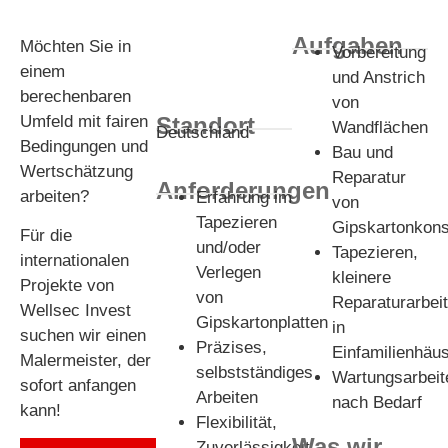
Aufgaben
Möchten Sie in
Vorbereitung
einem
und Anstrich
berechenbaren
von
Umfeld mit fairen
Standort
Wandflächen
Deutschland
Bedingungen und
Bau und
Wertschätzung
Reparatur
Anforderungen
arbeiten?
Erfahrung im
von
Tapezieren
Gipskartonkons
Für die
und/oder
Tapezieren,
internationalen
Verlegen
kleinere
Projekte von
von
Reparaturarbei
Wellsec Invest
Gipskartonplatten
in
suchen wir einen
Präzises,
Einfamilienhäu
Malermeister, der
selbstständiges
Wartungsarbeit
sofort anfangen
Arbeiten
nach Bedarf
kann!
Flexibilität,
Was wir
Zuverlässigkeit