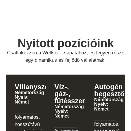
Nyitott pozícióink
Csatlakozzon a Wellsec csapatához, és legyen része
egy dinamikus és fejlődő vállalatnak!
Villanyszerelő
Víz-,
Autogén
gáz-,
hegesztő
Németország
Nyelv:
fűtésszerelő
Németország
Német
Nyelv:
Németország
Német
Nyelv:
Német
folyamatos,
folyamatos,
hosszútávú