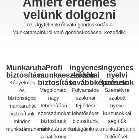
Amiért érdemes
velünk dolgozni
Az Ügyfeleinkről való gondoskodás a
Munkatársainkról való gondoskodással kezdődik.
Munkaruha
Profi
Ingyenes
Ingyenes
biztosítása
munkaeszközök
szakmai
nyelvi
biztosítása
továbbképzések
kurzusok
Kényelmes
Megbízható,
Folyamatos
Személyre
és
nagy
szakmai
szabott
biztonságos
teherbírású
fejlődési
nyelvi
munkaruhát
szerszámokat
lehetőséget
kurzusokkal
biztosítunk
biztosítunk
biztosítunk
segítjük
minden
munkatársainknak
kollégáinknak.
munkatársaink
munkatársunknak.
a hatékony
fejlődését.