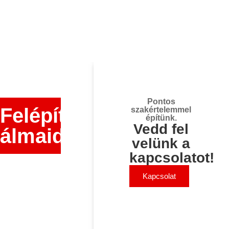
Pontos
Felépítjük
szakértelemmel
építünk.
Vedd fel
álmaidat!
velünk a
kapcsolatot!
Kapcsolat