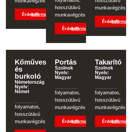
folyamatos,
hosszútávú
munkavégzés
hosszútávú
munkavégzés
Érdekel!
Információk
munkavégzés
Érdekel!
Informáci
Érdekel!
Információk
Kőműves
Portás
Takarító
és
Szolnok
Szolnok
Nyelv:
Nyelv:
burkoló
Magyar
Magyar
Németország
Nyelv:
Német
folyamatos,
folyamatos,
hosszútávú
hosszútávú
folyamatos,
munkavégzés
munkavégzés
hosszútávú
Érdekel!
Információk
Érdekel!
Informáci
munkavégzés