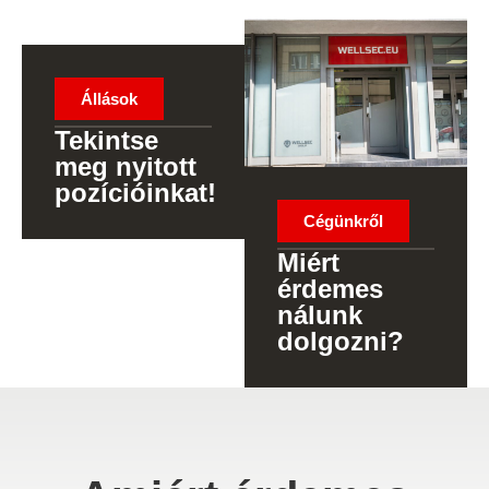
Állások
Tekintse
meg nyitott
pozícióinkat!
Cégünkről
Miért
érdemes
nálunk
dolgozni?