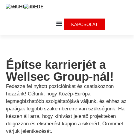
HU
DE
KAPCSOLAT
Építse karrierjét a
Wellsec Group-nál!
Fedezze fel nyitott pozícióinkat és csatlakozzon
hozzánk! Célunk, hogy Közép-Európa
legmegbízhatóbb szolgáltatójává váljunk, és ehhez az
iparágak legjobb szakembereire van szükségünk. Ha
készen áll arra, hogy kihívást jelentő projekteken
dolgozzon és elismerést kapjon a sikerért, Örömmel
várjuk jelentkezését.