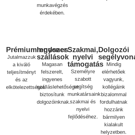
munkavégzés
érdekében.
Prémiumrendszer
Ingyenes
Szakmai,
Dolgozói
szállások
nyelvi
segélyvon
Jutalmazzuk
támogatás
Magasan
Mindig
a kiváló
Személyre
felszerelt,
elérhetőek
teljesítményt
szabott
ingyenes
vagyunk,
és az
segítség
szálláslehetőséget
kollégáink
elkötelezettséget.
munkatársaink
biztosítunk
bizalommal
szakmai és
dolgozóinknak.
fordulhatnak
nyelvi
hozzánk
fejlődéséhez.
bármilyen
kialakult
helyzetben.