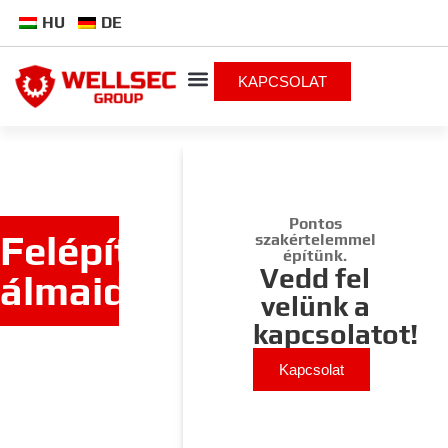
HU
DE
KAPCSOLAT
Pontos
Felépítjük
szakértelemmel
építünk.
Vedd fel
álmaidat!
velünk a
kapcsolatot!
Kapcsolat