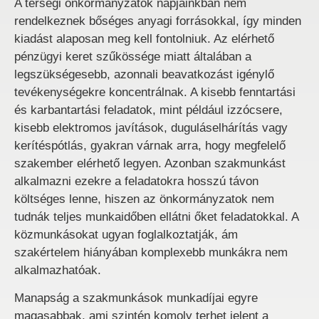
A térségi önkormányzatok napjainkban nem
rendelkeznek bőséges anyagi forrásokkal, így minden
kiadást alaposan meg kell fontolniuk. Az elérhető
pénzügyi keret szűkössége miatt általában a
legszükségesebb, azonnali beavatkozást igénylő
tevékenységekre koncentrálnak. A kisebb fenntartási
és karbantartási feladatok, mint például izzócsere,
kisebb elektromos javítások, duguláselhárítás vagy
kerítéspótlás, gyakran várnak arra, hogy megfelelő
szakember elérhető legyen. Azonban szakmunkást
alkalmazni ezekre a feladatokra hosszú távon
költséges lenne, hiszen az önkormányzatok nem
tudnák teljes munkaidőben ellátni őket feladatokkal. A
közmunkásokat ugyan foglalkoztatják, ám
szakértelem hiányában komplexebb munkákra nem
alkalmazhatóak.
Manapság a szakmunkások munkadíjai egyre
magasabbak, ami szintén komoly terhet jelent a