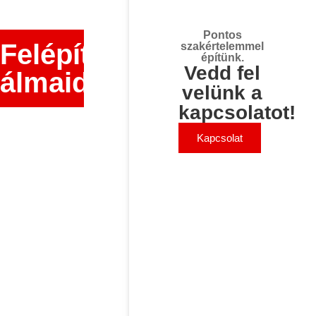
Pontos
Felépítjük
szakértelemmel
építünk.
Vedd fel
álmaidat!
velünk a
kapcsolatot!
Kapcsolat