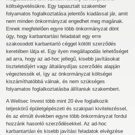
költségvetésükre. Egy tapasztalt szakember
folyamatos foglalkoztatása jelentős kiadással jár, amit
nem minden önkormányzat engedhet meg magának.
Ennek megfelelően egyre több önkormányzat dönt
úgy, hogy karbantartási feladatait egy erre
szakosodott karbantartó céggel kötött szerződés
keretében látja el. Egy ilyen megállapodás lehetőséget
ad arra, hogy az ad-hoc jellegű, kisebb javításokat
tiszteletdíjért vagy általánydíjas szerződés alapján
végeztessék el, így az önkormányzat költségei
kiszámíthatóbbá válnak, és nem szükséges
folyamatos foglalkoztatásba állítaniuk szakembert.
A Wellsec Invest több mint 20 éve foglalkozik
teljeskörű épületgépészeti és szakipari kivitelezéssel,
és az elmúlt években egyre több önkormányzat fordul
hozzánk hasonló szerződésekkel. Az ad-hoc
karbantartási és kisebb javítási feladatok elvégzése