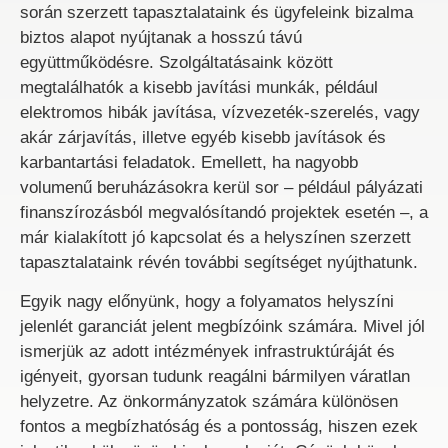
során szerzett tapasztalataink és ügyfeleink bizalma
biztos alapot nyújtanak a hosszú távú
együttműködésre. Szolgáltatásaink között
megtalálhatók a kisebb javítási munkák, például
elektromos hibák javítása, vízvezeték-szerelés, vagy
akár zárjavítás, illetve egyéb kisebb javítások és
karbantartási feladatok. Emellett, ha nagyobb
volumenű beruházásokra kerül sor – például pályázati
finanszírozásból megvalósítandó projektek esetén –, a
már kialakított jó kapcsolat és a helyszínen szerzett
tapasztalataink révén további segítséget nyújthatunk.
Egyik nagy előnyünk, hogy a folyamatos helyszíni
jelenlét garanciát jelent megbízóink számára. Mivel jól
ismerjük az adott intézmények infrastruktúráját és
igényeit, gyorsan tudunk reagálni bármilyen váratlan
helyzetre. Az önkormányzatok számára különösen
fontos a megbízhatóság és a pontosság, hiszen ezek